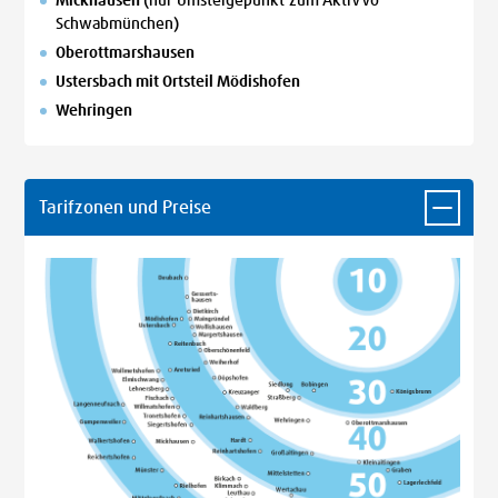
Mickhausen
(nur Umsteigepunkt zum AktiVVo
Schwabmünchen)
Oberottmarshausen
Ustersbach mit Ortsteil Mödishofen
Wehringen
Tarifzonen und Preise