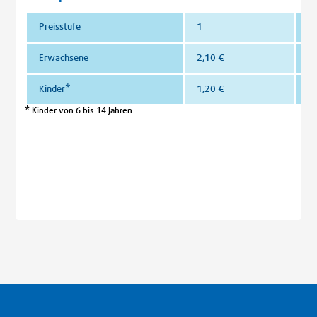
Preisstufe
1
2
Erwachsene
2,10 €
4
Kinder*
1,20 €
2
* Kinder von 6 bis 14 Jahren