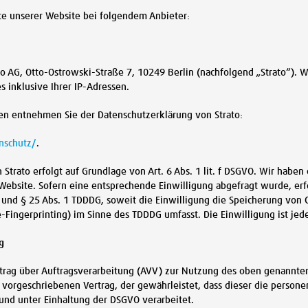
lte unserer Website bei folgendem Anbieter:
ato AG, Otto-Ostrowski-Straße 7, 10249 Berlin (nachfolgend „Strato“). 
s inklusive Ihrer IP-Adressen.
en entnehmen Sie der Datenschutzerklärung von Strato:
nschutz/
.
trato erfolgt auf Grundlage von Art. 6 Abs. 1 lit. f DSGVO. Wir haben 
Website. Sofern eine entsprechende Einwilligung abgefragt wurde, erfo
O und § 25 Abs. 1 TDDDG, soweit die Einwilligung die Speicherung von 
e-Fingerprinting) im Sinne des TDDDG umfasst. Die Einwilligung ist jede
g
trag über Auftragsverarbeitung (AVV) zur Nutzung des oben genannten 
h vorgeschriebenen Vertrag, der gewährleistet, dass dieser die perso
nd unter Einhaltung der DSGVO verarbeitet.