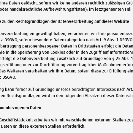
Ihre Daten gelöscht, sofern wir keine anderen rechtlich zulässigen G
 oder handelsrechtliche Aufbewahrungsfristen); im letztgenannten Fall 
 zu den Rechtsgrundlagen der Datenverarbeitung auf dieser Website
tenverarbeitung eingewilligt haben, verarbeiten wir Ihre personenbezo
it. a DSGVO, sofern besondere Datenkategorien nach Art. 9 Abs. 1 DSGVO
 Übertragung personenbezogener Daten in Drittstaaten erfolgt die Date
 Sie in die Speicherung von Cookies oder in den Zugriff auf Informatione
erfolgt die Datenverarbeitung zusätzlich auf Grundlage von § 25 Abs. 1
agserfüllung oder zur Durchführung vorvertraglicher Maßnahmen erforde
 Des Weiteren verarbeiten wir Ihre Daten, sofern diese zur Erfüllung ei
. c DSGVO.
g kann ferner auf Grundlage unseres berechtigten Interesses nach Art. 
gigen Rechtsgrundlagen wird in den folgenden Absätzen dieser Datensch
sonenbezogenen Daten
eschäftstätigkeit arbeiten wir mit verschiedenen externen Stellen zu
aten an diese externen Stellen erforderlich.