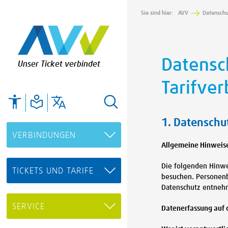
Sie sind hier:
AVV
Datenschu
Datensc
Unser Ticket verbindet
Tarifve
1. Datenschut
VERBINDUNGEN
Allgemeine Hinweis
Die folgenden Hinwe
TICKETS UND TARIFE
besuchen. Personenb
Datenschutz entnehm
SERVICE
Datenerfassung auf 