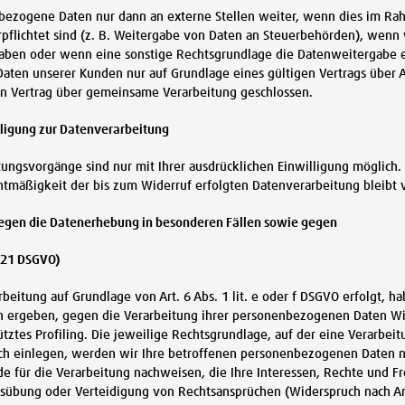
ezogene Daten nur dann an externe Stellen weiter, wenn dies im Rahm
rpflichtet sind (z. B. Weitergabe von Daten an Steuerbehörden), wenn wi
aben oder wenn eine sonstige Rechtsgrundlage die Datenweitergabe er
ten unserer Kunden nur auf Grundlage eines gültigen Vertrags über A
in Vertrag über gemeinsame Verarbeitung geschlossen.
lligung zur Datenverarbeitung
ungsvorgänge sind nur mit Ihrer ausdrücklichen Einwilligung möglich. S
htmäßigkeit der bis zum Widerruf erfolgten Datenverarbeitung bleibt
egen die Datenerhebung in besonderen Fällen sowie gegen
 21 DSGVO)
eitung auf Grundlage von Art. 6 Abs. 1 lit. e oder f DSGVO erfolgt, hab
n ergeben, gegen die Verarbeitung ihrer personenbezogenen Daten Wide
ztes Profiling. Die jeweilige Rechtsgrundlage, auf der eine Verarbe
h einlegen, werden wir Ihre betroffenen personenbezogenen Daten n
e für die Verarbeitung nachweisen, die Ihre Interessen, Rechte und F
übung oder Verteidigung von Rechtsansprüchen (Widerspruch nach Art