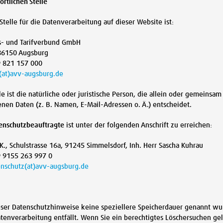
rtlichen Stelle
Stelle für die Datenverarbeitung auf dieser Website ist:
s- und Tarifverbund GmbH
 86150 Augsburg
 821 157 000
(at)avv-augsburg.de
le ist die natürliche oder juristische Person, die allein oder gemeins
en Daten (z. B. Namen, E-Mail-Adressen o. Ä.) entscheidet.
enschutzbeauftragte
ist unter der folgenden Anschrift zu erreichen:
.K., Schulstrasse 16a, 91245 Simmelsdorf, Inh. Herr Sascha Kuhrau
 9155 263 997 0
enschutz(at)avv-augsburg.de
eser Datenschutzhinweise keine speziellere Speicherdauer genannt wu
atenverarbeitung entfällt. Wenn Sie ein berechtigtes Löschersuchen g