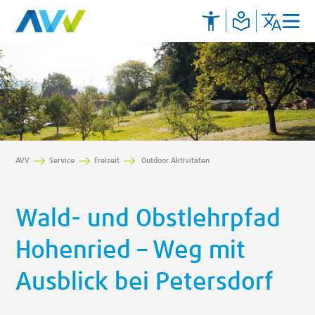
AVV
Service
Freizeit
Outdoor Aktivitäten
Wald- und Obstlehrpfad
Hohenried – Weg mit
Ausblick bei Petersdorf