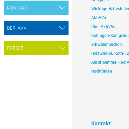
Netzpläne
KONTAKT
Wichtige Haltestelle
AktiVVo
Über AktiVVo
DER AVV
Bobingen-Königsbr
Schwabmünchen
PRESSE
Holzwinkel, Roth-, 
Anruf-Sammel-Taxi 
Nachtlinien
Kontakt