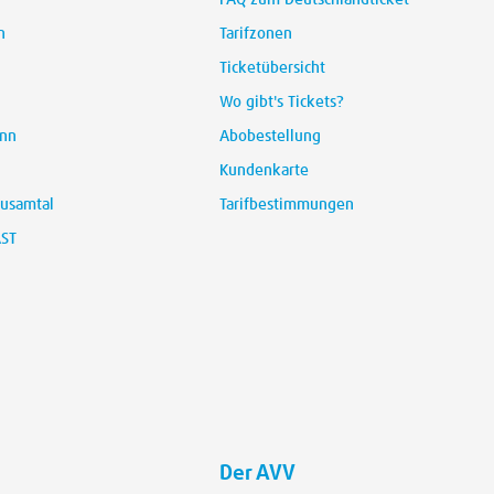
FAQ zum Deutschlandticket
n
Tarifzonen
Ticketübersicht
Wo gibt's Tickets?
unn
Abobestellung
Kundenkarte
Zusamtal
Tarifbestimmungen
AST
Der AVV